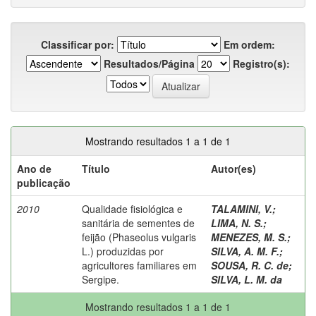
Classificar por:
Em ordem:
Resultados/Página
Registro(s):
Mostrando resultados 1 a 1 de 1
Ano de
Título
Autor(es)
publicação
2010
Qualidade fisiológica e
TALAMINI, V.
;
sanitária de sementes de
LIMA, N. S.
;
feijão (Phaseolus vulgaris
MENEZES, M. S.
;
L.) produzidas por
SILVA, A. M. F.
;
agricultores familiares em
SOUSA, R. C. de
;
Sergipe.
SILVA, L. M. da
Mostrando resultados 1 a 1 de 1