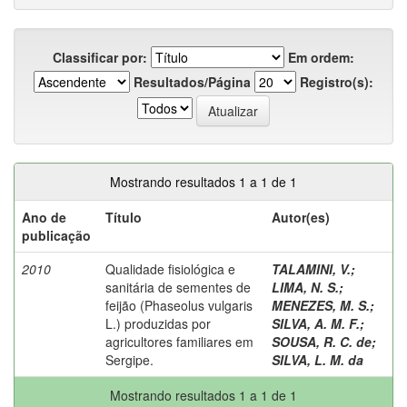
Classificar por:
Em ordem:
Resultados/Página
Registro(s):
Mostrando resultados 1 a 1 de 1
Ano de
Título
Autor(es)
publicação
2010
Qualidade fisiológica e
TALAMINI, V.
;
sanitária de sementes de
LIMA, N. S.
;
feijão (Phaseolus vulgaris
MENEZES, M. S.
;
L.) produzidas por
SILVA, A. M. F.
;
agricultores familiares em
SOUSA, R. C. de
;
Sergipe.
SILVA, L. M. da
Mostrando resultados 1 a 1 de 1