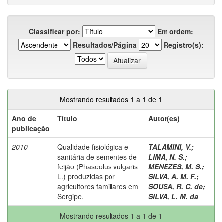
Classificar por:
Em ordem:
Resultados/Página
Registro(s):
Mostrando resultados 1 a 1 de 1
Ano de
Título
Autor(es)
publicação
2010
Qualidade fisiológica e
TALAMINI, V.
;
sanitária de sementes de
LIMA, N. S.
;
feijão (Phaseolus vulgaris
MENEZES, M. S.
;
L.) produzidas por
SILVA, A. M. F.
;
agricultores familiares em
SOUSA, R. C. de
;
Sergipe.
SILVA, L. M. da
Mostrando resultados 1 a 1 de 1