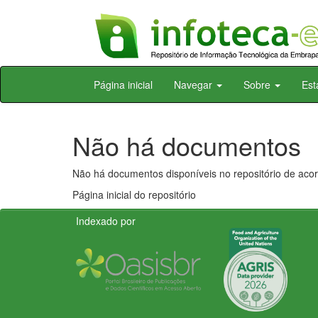
Skip
Página inicial
Navegar
Sobre
Est
navigation
Não há documentos
Não há documentos disponíveis no repositório de acor
Página inicial do repositório
Indexado por