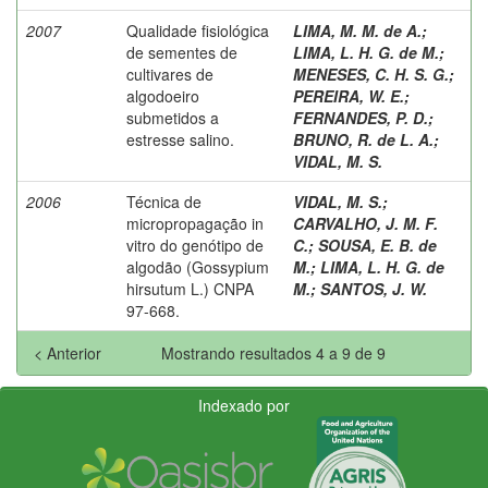
2007
Qualidade fisiológica
LIMA, M. M. de A.
;
de sementes de
LIMA, L. H. G. de M.
;
cultivares de
MENESES, C. H. S. G.
;
algodoeiro
PEREIRA, W. E.
;
submetidos a
FERNANDES, P. D.
;
estresse salino.
BRUNO, R. de L. A.
;
VIDAL, M. S.
2006
Técnica de
VIDAL, M. S.
;
micropropagação in
CARVALHO, J. M. F.
vitro do genótipo de
C.
;
SOUSA, E. B. de
algodão (Gossypium
M.
;
LIMA, L. H. G. de
hirsutum L.) CNPA
M.
;
SANTOS, J. W.
97-668.
< Anterior
Mostrando resultados 4 a 9 de 9
Indexado por