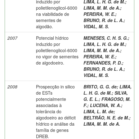
induzido por
LIMA, L. H. G. de M.
;
polietilenoglicol-6000
LIMA, M. M. de A.
;
na viabilidade de
PEREIRA, W. E.
;
sementes de
BRUNO, R. de L. A.
;
algodão.
VIDAL, M. S.
2007
Potencial hídrico
MENESES, C. H. S. G.
;
induzido por
LIMA, L. H. G. de M.
;
polietilenoglicol-6000
LIMA, M. M. de A.
;
no vigor de sementes
PEREIRA, W. E.
;
de algodoeiro.
FERNANDES, P. D.
;
BRUNO, R. de L. A.
;
VIDAL, M. S.
2008
Prospecção in silico
BRITO, G. G. de
;
LIMA,
de ESTs
L. H. G. de M.
;
SILVA,
potencialmente
G. E. L.
;
FRAGOSO, M.
associadas à
F.
;
LUCENA, W. A.
;
tolerância do
LIMA, L. M. de
;
algodoeiro ao déficit
BELTRÃO, N. E. de M.
;
hídrico e análise da
LIMA, M. M. de A.
família de genes
DREB.