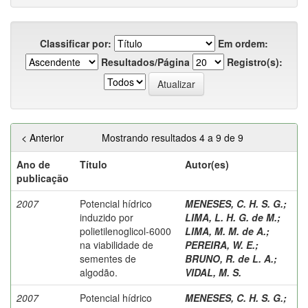
Classificar por:
Em ordem:
Resultados/Página
Registro(s):
< Anterior
Mostrando resultados 4 a 9 de 9
Ano de
Título
Autor(es)
publicação
2007
Potencial hídrico
MENESES, C. H. S. G.
;
induzido por
LIMA, L. H. G. de M.
;
polietilenoglicol-6000
LIMA, M. M. de A.
;
na viabilidade de
PEREIRA, W. E.
;
sementes de
BRUNO, R. de L. A.
;
algodão.
VIDAL, M. S.
2007
Potencial hídrico
MENESES, C. H. S. G.
;