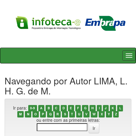
Skip
navigation
Navegando por Autor LIMA, L.
H. G. de M.
Ir para:
0-9
A
B
C
D
E
F
G
H
I
J
K
L
M
N
O
P
Q
R
S
T
U
V
W
X
Y
Z
ou entre com as primeiras letras: