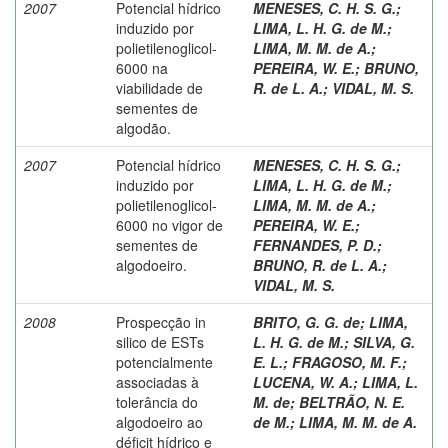
2007
Potencial hídrico
MENESES, C. H. S. G.
;
induzido por
LIMA, L. H. G. de M.
;
polietilenoglicol-
LIMA, M. M. de A.
;
6000 na
PEREIRA, W. E.
;
BRUNO,
viabilidade de
R. de L. A.
;
VIDAL, M. S.
sementes de
algodão.
2007
Potencial hídrico
MENESES, C. H. S. G.
;
induzido por
LIMA, L. H. G. de M.
;
polietilenoglicol-
LIMA, M. M. de A.
;
6000 no vigor de
PEREIRA, W. E.
;
sementes de
FERNANDES, P. D.
;
algodoeiro.
BRUNO, R. de L. A.
;
VIDAL, M. S.
2008
Prospecção in
BRITO, G. G. de
;
LIMA,
silico de ESTs
L. H. G. de M.
;
SILVA, G.
potencialmente
E. L.
;
FRAGOSO, M. F.
;
associadas à
LUCENA, W. A.
;
LIMA, L.
tolerância do
M. de
;
BELTRÃO, N. E.
algodoeiro ao
de M.
;
LIMA, M. M. de A.
déficit hídrico e