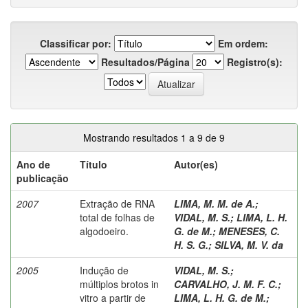
Classificar por:
Em ordem:
Resultados/Página
Registro(s):
Mostrando resultados 1 a 9 de 9
Ano de
Título
Autor(es)
publicação
2007
Extração de RNA
LIMA, M. M. de A.
;
total de folhas de
VIDAL, M. S.
;
LIMA, L. H.
algodoeiro.
G. de M.
;
MENESES, C.
H. S. G.
;
SILVA, M. V. da
2005
Indução de
VIDAL, M. S.
;
múltiplos brotos in
CARVALHO, J. M. F. C.
;
vitro a partir de
LIMA, L. H. G. de M.
;