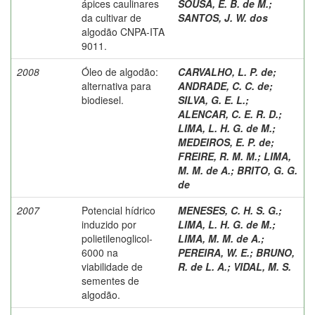
ápices caulinares
SOUSA, E. B. de M.
;
da cultivar de
SANTOS, J. W. dos
algodão CNPA-ITA
9011.
2008
Óleo de algodão:
CARVALHO, L. P. de
;
alternativa para
ANDRADE, C. C. de
;
biodiesel.
SILVA, G. E. L.
;
ALENCAR, C. E. R. D.
;
LIMA, L. H. G. de M.
;
MEDEIROS, E. P. de
;
FREIRE, R. M. M.
;
LIMA,
M. M. de A.
;
BRITO, G. G.
de
2007
Potencial hídrico
MENESES, C. H. S. G.
;
induzido por
LIMA, L. H. G. de M.
;
polietilenoglicol-
LIMA, M. M. de A.
;
6000 na
PEREIRA, W. E.
;
BRUNO,
viabilidade de
R. de L. A.
;
VIDAL, M. S.
sementes de
algodão.