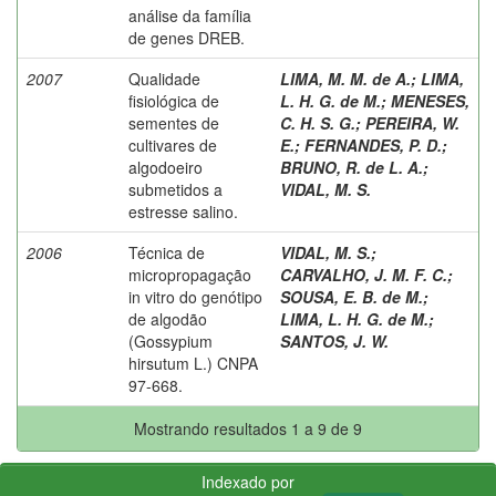
análise da família
de genes DREB.
2007
Qualidade
LIMA, M. M. de A.
;
LIMA,
fisiológica de
L. H. G. de M.
;
MENESES,
sementes de
C. H. S. G.
;
PEREIRA, W.
cultivares de
E.
;
FERNANDES, P. D.
;
algodoeiro
BRUNO, R. de L. A.
;
submetidos a
VIDAL, M. S.
estresse salino.
2006
Técnica de
VIDAL, M. S.
;
micropropagação
CARVALHO, J. M. F. C.
;
in vitro do genótipo
SOUSA, E. B. de M.
;
de algodão
LIMA, L. H. G. de M.
;
(Gossypium
SANTOS, J. W.
hirsutum L.) CNPA
97-668.
Mostrando resultados 1 a 9 de 9
Indexado por