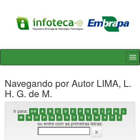
Skip
navigation
Navegando por Autor LIMA, L.
H. G. de M.
Ir para:
0-9
A
B
C
D
E
F
G
H
I
J
K
L
M
N
O
P
Q
R
S
T
U
V
W
X
Y
Z
ou entre com as primeiras letras: