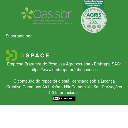
Suportado por
Empresa Brasileira de Pesquisa Agropecuária - Embrapa
SAC:
https://www.embrapa.br/fale-conosco
O conteúdo do repositório está licenciado sob a Licença
Creative Commons
Atribuição - NãoComercial - SemDerivações
4.0 Internacional.