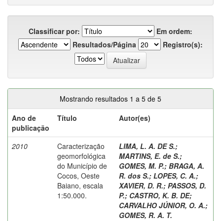
Classificar por:
Em ordem:
Resultados/Página
Registro(s):
Mostrando resultados 1 a 5 de 5
Ano de
Título
Autor(es)
publicação
2010
Caracterização
LIMA, L. A. DE S.
;
geomorfológica
MARTINS, E. de S.
;
do Município de
GOMES, M. P.
;
BRAGA, A.
Cocos, Oeste
R. dos S.
;
LOPES, C. A.
;
Baiano, escala
XAVIER, D. R.
;
PASSOS, D.
1:50.000.
P.
;
CASTRO, K. B. DE
;
CARVALHO JÚNIOR, O. A.
;
GOMES, R. A. T.