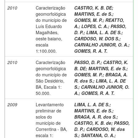
2010
Caracterização
CASTRO, K. B. DE
;
geomorfológica
MARTINS, E. de S.
;
do município de
GOMES, M. P.
;
REATTO,
Luís Eduardo
A.
;
LOPES, C. A.
;
PASSO,
Magalhães,
D. P.
;
LIMA, L. A. DE S.
;
oeste baiano,
CARDOSO, W. DOS S.
;
escala
CARVALHO JUNIOR, O. A.
;
1:100.000.
GOMES, R. A. T.
2010
Caracterização
PASSO, D. P.
;
CASTRO, K.
geomorfológica
B. DE
;
MARTINS, E. de S.
;
do município de
GOMES, M. P.
;
BRAGA, A.
São Desidério,
R. dos S.
;
LIMA, L. A. DE
BA, Escala 1:
S.
;
CARVALHO JUNIOR, O.
50.000.
A.
;
GOMES, R. A. T.
2009
Levantamento
LIMA, L. A. DE S.
;
preliminar de
MARTINS, E. de S.
;
solos do
BRAGA, A. R. dos S.
;
município de
CASTRO, K. B. de
;
PASSO,
Correntina - BA,
D. P.
;
CARDOSO, W. dos
escala 1:
S.
;
SANTANA, O. A.
;