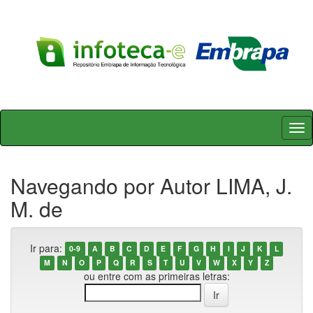
Skip
navigation
Navegando por Autor LIMA, J.
M. de
Ir para:
0-9
A
B
C
D
E
F
G
H
I
J
K
L
M
N
O
P
Q
R
S
T
U
V
W
X
Y
Z
ou entre com as primeiras letras: