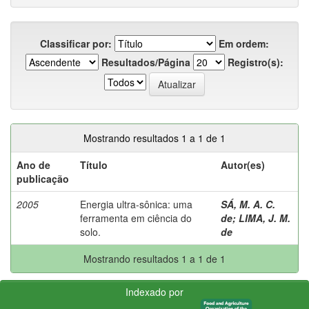
Classificar por:
Em ordem:
Resultados/Página
Registro(s):
Mostrando resultados 1 a 1 de 1
Ano de
Título
Autor(es)
publicação
2005
Energia ultra-sônica: uma
SÁ, M. A. C.
ferramenta em ciência do
de
;
LIMA, J. M.
solo.
de
Mostrando resultados 1 a 1 de 1
Indexado por