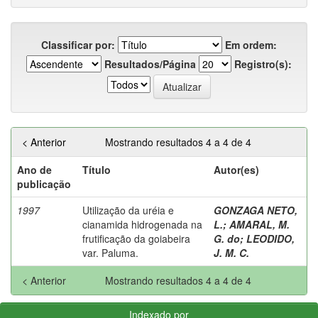
Classificar por:
Em ordem:
Resultados/Página
Registro(s):
< Anterior
Mostrando resultados 4 a 4 de 4
Ano de
Título
Autor(es)
publicação
1997
Utilização da uréia e
GONZAGA NETO,
cianamida hidrogenada na
L.
;
AMARAL, M.
frutificação da goiabeira
G. do
;
LEODIDO,
var. Paluma.
J. M. C.
< Anterior
Mostrando resultados 4 a 4 de 4
Indexado por