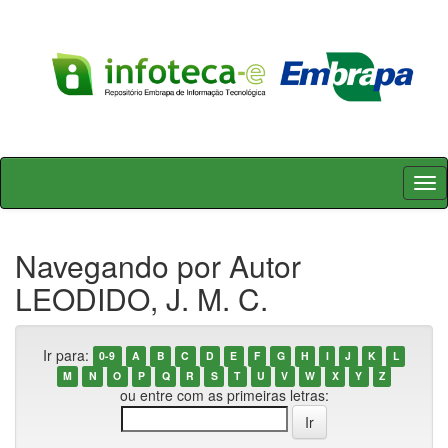
Skip
navigation
Navegando por Autor
LEODIDO, J. M. C.
Ir para:
0-9
A
B
C
D
E
F
G
H
I
J
K
L
M
N
O
P
Q
R
S
T
U
V
W
X
Y
Z
ou entre com as primeiras letras: