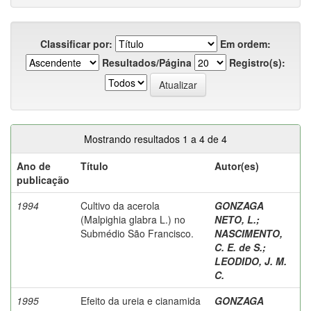
Classificar por:
Em ordem:
Resultados/Página
Registro(s):
Mostrando resultados 1 a 4 de 4
Ano de
Título
Autor(es)
publicação
1994
Cultivo da acerola
GONZAGA
(Malpighia glabra L.) no
NETO, L.
;
Submédio São Francisco.
NASCIMENTO,
C. E. de S.
;
LEODIDO, J. M.
C.
1995
Efeito da ureia e cianamida
GONZAGA