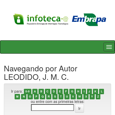
Skip
navigation
Navegando por Autor
LEODIDO, J. M. C.
Ir para:
0-9
A
B
C
D
E
F
G
H
I
J
K
L
M
N
O
P
Q
R
S
T
U
V
W
X
Y
Z
ou entre com as primeiras letras: