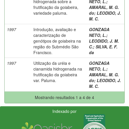
hidrogenada sobre a
NETO, L.
;
frutificação da goiabeira,
AMARAL, M. G.
variedade paluma.
do
;
LEODIDO, J.
M. C.
1997
Introdução, avaliação e
GONZAGA
caracterização de
NETO, L.
;
genótipos de goiabeira na
LEODIDO, J. M.
região do Submédio São
C.
;
SILVA, E. F.
Francisco.
da
1997
Utilização da uréia e
GONZAGA
cianamida hidrogenada na
NETO, L.
;
frutificação da goiabeira
AMARAL, M. G.
var. Paluma.
do
;
LEODIDO, J.
M. C.
Mostrando resultados 1 a 4 de 4
Indexado por