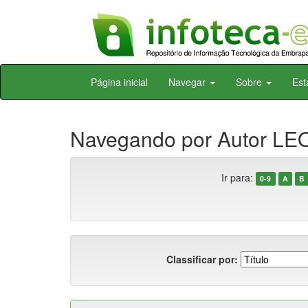
Skip
Página inicial
Navegar
Sobre
Est
navigation
Navegando por Autor LEO
Ir para:
0-9
A
B
Classificar por: