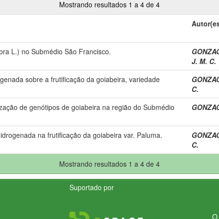
Mostrando resultados 1 a 4 de 4
Autor(e
abra L.) no Submédio São Francisco.
GONZAG
J. M. C.
ogenada sobre a frutificação da goiabeira, variedade
GONZAG
C.
rização de genótipos de goiabeira na região do Submédio
GONZAG
hidrogenada na frutificação da goiabeira var. Paluma.
GONZAG
C.
Mostrando resultados 1 a 4 de 4
Suportado por
O 