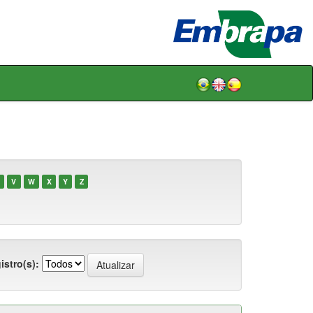
V
W
X
Y
Z
istro(s):