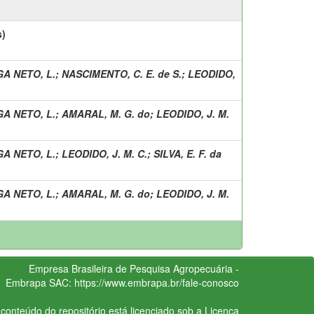
s)
A NETO, L.
;
NASCIMENTO, C. E. de S.
;
LEODIDO,
A NETO, L.
;
AMARAL, M. G. do
;
LEODIDO, J. M.
A NETO, L.
;
LEODIDO, J. M. C.
;
SILVA, E. F. da
A NETO, L.
;
AMARAL, M. G. do
;
LEODIDO, J. M.
Empresa Brasileira de Pesquisa Agropecuária -
Embrapa
SAC:
https://www.embrapa.br/fale-conosco
conteúdo do repositório está licenciado sob a Licença