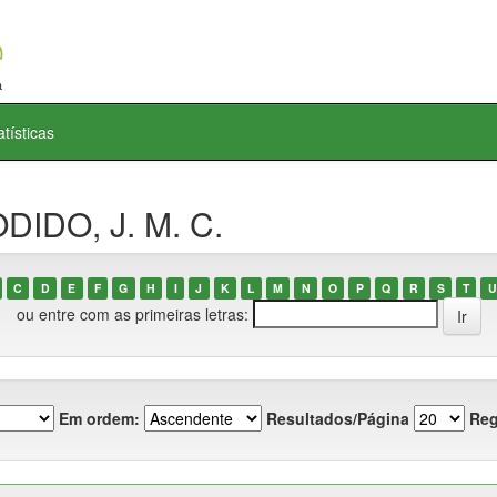
atísticas
DIDO, J. M. C.
C
D
E
F
G
H
I
J
K
L
M
N
O
P
Q
R
S
T
U
ou entre com as primeiras letras:
Em ordem:
Resultados/Página
Reg