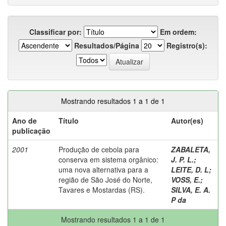
Classificar por:
Em ordem:
Resultados/Página
Registro(s):
Mostrando resultados 1 a 1 de 1
Ano de
Título
Autor(es)
publicação
2001
Produção de cebola para
ZABALETA,
conserva em sistema orgânico:
J. P. L.
;
uma nova alternativa para a
LEITE, D. L
;
região de São José do Norte,
VOSS, E.
;
Tavares e Mostardas (RS).
SILVA, E. A.
P da
Mostrando resultados 1 a 1 de 1