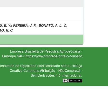
, E. Y.
;
PEREIRA, J. F.
;
BONATO, A. L. V.
;
O, R. C.
Empresa Brasileira de Pesquisa Agropecuária -
Embrapa
SAC:
https://www.embrapa.br/fale-conosco
conteúdo do repositório está licenciado sob a Licença
Creative Commons
Atribuição - NãoComercial -
SemDerivações 4.0 Internacional.