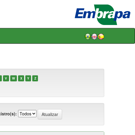
V
W
X
Y
Z
istro(s):