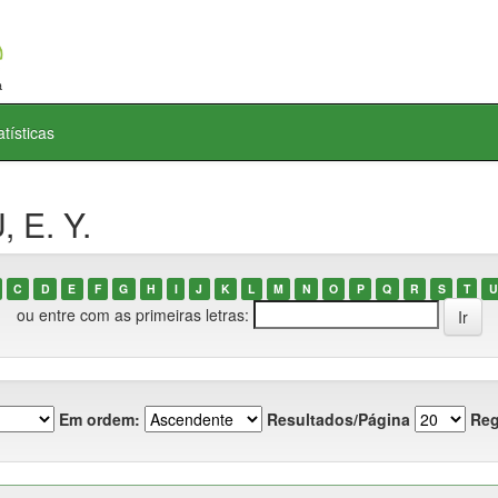
atísticas
 E. Y.
C
D
E
F
G
H
I
J
K
L
M
N
O
P
Q
R
S
T
U
ou entre com as primeiras letras:
Em ordem:
Resultados/Página
Reg