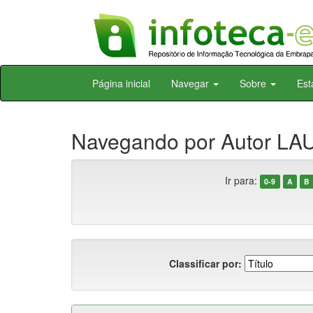
Skip
Página inicial
Navegar
Sobre
Est
navigation
Navegando por Autor LAU,
Ir para:
0-9
A
B
Classificar por: