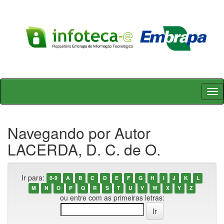
Skip
navigation
Navegando por Autor
LACERDA, D. C. de O.
Ir para:
0-9
A
B
C
D
E
F
G
H
I
J
K
L
M
N
O
P
Q
R
S
T
U
V
W
X
Y
Z
ou entre com as primeiras letras: