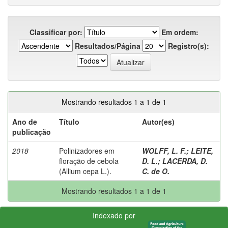
Classificar por:
Em ordem:
Resultados/Página
Registro(s):
Mostrando resultados 1 a 1 de 1
Ano de
Título
Autor(es)
publicação
2018
Polinizadores em
WOLFF, L. F.
;
LEITE,
floração de cebola
D. L.
;
LACERDA, D.
(Allium cepa L.).
C. de O.
Mostrando resultados 1 a 1 de 1
Indexado por