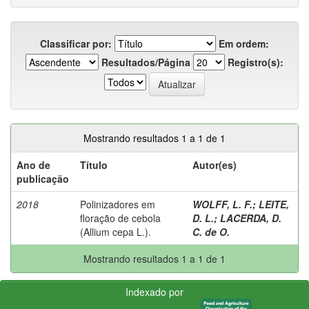
Classificar por:
Em ordem:
Resultados/Página
Registro(s):
Mostrando resultados 1 a 1 de 1
Ano de
Título
Autor(es)
publicação
2018
Polinizadores em
WOLFF, L. F.
;
LEITE,
floração de cebola
D. L.
;
LACERDA, D.
(Allium cepa L.).
C. de O.
Mostrando resultados 1 a 1 de 1
Indexado por