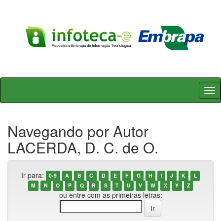
Skip
navigation
Navegando por Autor
LACERDA, D. C. de O.
Ir para:
0-9
A
B
C
D
E
F
G
H
I
J
K
L
M
N
O
P
Q
R
S
T
U
V
W
X
Y
Z
ou entre com as primeiras letras: