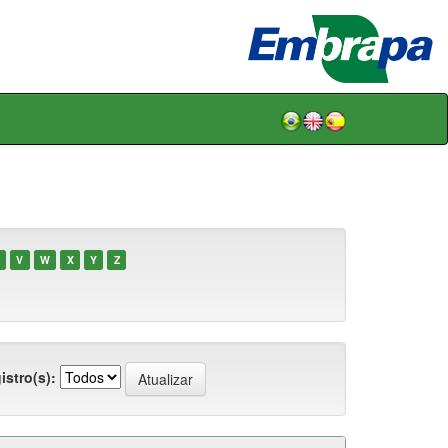
V
W
X
Y
Z
istro(s):