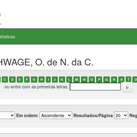
atísticas
HWAGE, O. de N. da C.
C
D
E
F
G
H
I
J
K
L
M
N
O
P
Q
R
S
T
U
ou entre com as primeiras letras:
Em ordem:
Resultados/Página
Reg