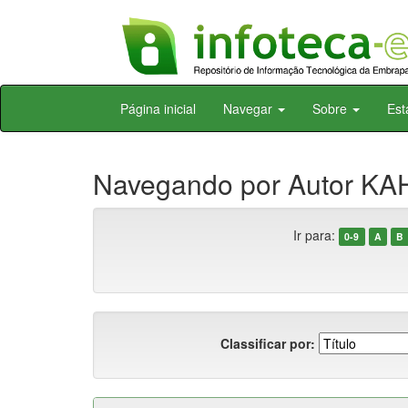
Skip
Página inicial
Navegar
Sobre
Est
navigation
Navegando por Autor KA
Ir para:
0-9
A
B
Classificar por: