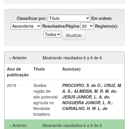
Classificar por:
Em ordem:
Resultados/Página
Registro(s):
< Anterior
Mostrando resultados 6 a 6 de 6
Ano de
Título
Autor(es)
publicação
2019
Sealba:
PROCOPIO, S. de O.
;
CRUZ, M.
região de
A. S.
;
ALMEIDA, M. R. M. de
;
alto potencial
JESUS JUNIOR, L. A. de
;
agrícola no
NOGUEIRA JUNIOR, L. R.
;
Nordeste
CARVALHO, H. W. L. de
brasileiro.
< Anterior
Mostrando resultados 6 a 6 de 6