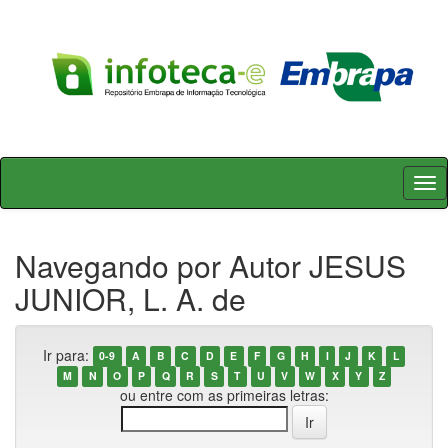
Skip
navigation
Navegando por Autor JESUS
JUNIOR, L. A. de
Ir para:
0-9
A
B
C
D
E
F
G
H
I
J
K
L
M
N
O
P
Q
R
S
T
U
V
W
X
Y
Z
ou entre com as primeiras letras: