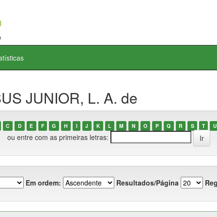
atísticas
US JUNIOR, L. A. de
C
D
E
F
G
H
I
J
K
L
M
N
O
P
Q
R
S
T
U
ou entre com as primeiras letras:
Em ordem:
Resultados/Página
Reg