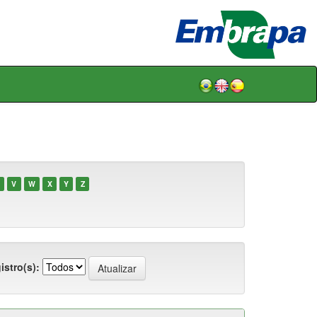
V
W
X
Y
Z
istro(s):