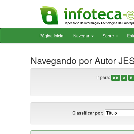
Skip
Página inicial
Navegar
Sobre
Est
navigation
Navegando por Autor JES
Ir para:
0-9
A
B
Classificar por: