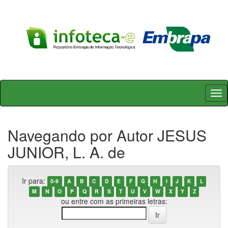
Skip
navigation
Navegando por Autor JESUS
JUNIOR, L. A. de
Ir para:
0-9
A
B
C
D
E
F
G
H
I
J
K
L
M
N
O
P
Q
R
S
T
U
V
W
X
Y
Z
ou entre com as primeiras letras: