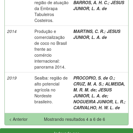
região de atuação
BARROS, A. H. C.
;
JESUS
da Embrapa
JUNIOR, L. A. de
Tabuleiros
Costeiros.
2014
Produção e
MARTINS, C. R.
;
JESUS
comercialização
JUNIOR, L. A. de
de coco no Brasil
frente ao
comércio
internacional:
panorama 2014.
2019
Sealba: região de
PROCOPIO, S. de O.
;
alto potencial
CRUZ, M. A. S.
;
ALMEIDA,
agrícola no
M. R. M. de
;
JESUS
Nordeste
JUNIOR, L. A. de
;
brasileiro.
NOGUEIRA JUNIOR, L. R.
;
CARVALHO, H. W. L. de
< Anterior
Mostrando resultados 4 a 6 de 6