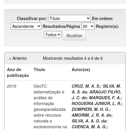
Classificar por:
Em ordem:
Resultados/Página
Registro(s):
< Anterior
Mostrando resultados 4 a 6 de 6
Ano de
Título
Autor(es)
publicação
2019
GeoTC:
CRUZ, M. A. S.
;
SILVA, M.
sistematização e
A. S. da
;
ARAUJO FILHO,
análise da
J. C. de
;
MARQUES, F. A.
;
informação
NOGUEIRA JUNIOR, L. R.
;
geoespacializada
DOMPIERI, M. H. G.
;
sobre recursos
AMORIM, J. R. A. de
;
naturais e
SILVA, A. A. G. da
;
socioeconomia na
CUENCA, M. A. G.
;