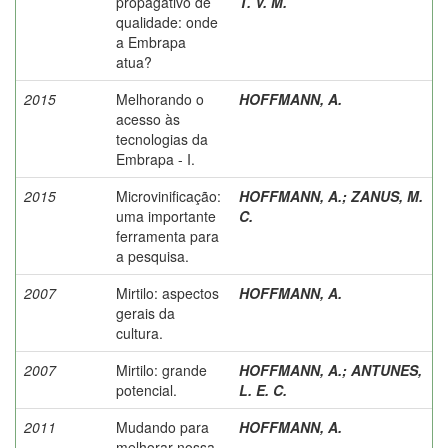
propagativo de
T. V. M.
qualidade: onde
a Embrapa
atua?
2015
Melhorando o
HOFFMANN, A.
acesso às
tecnologias da
Embrapa - I.
2015
Microvinificação:
HOFFMANN, A.
;
ZANUS, M.
uma importante
C.
ferramenta para
a pesquisa.
2007
Mirtilo: aspectos
HOFFMANN, A.
gerais da
cultura.
2007
Mirtilo: grande
HOFFMANN, A.
;
ANTUNES,
potencial.
L. E. C.
2011
Mudando para
HOFFMANN, A.
melhorar nossa