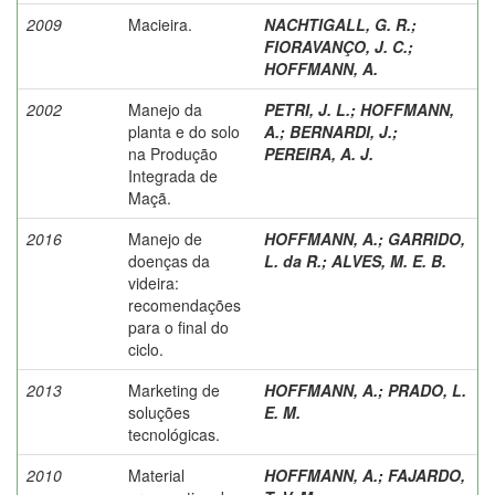
2009
Macieira.
NACHTIGALL, G. R.
;
FIORAVANÇO, J. C.
;
HOFFMANN, A.
2002
Manejo da
PETRI, J. L.
;
HOFFMANN,
planta e do solo
A.
;
BERNARDI, J.
;
na Produção
PEREIRA, A. J.
Integrada de
Maçã.
2016
Manejo de
HOFFMANN, A.
;
GARRIDO,
doenças da
L. da R.
;
ALVES, M. E. B.
videira:
recomendações
para o final do
ciclo.
2013
Marketing de
HOFFMANN, A.
;
PRADO, L.
soluções
E. M.
tecnológicas.
2010
Material
HOFFMANN, A.
;
FAJARDO,