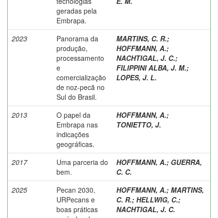
tecnologias
E. M.
geradas pela
Embrapa.
2023
Panorama da
MARTINS, C. R.
;
produção,
HOFFMANN, A.
;
processamento
NACHTIGAL, J. C.
;
e
FILIPPINI ALBA, J. M.
;
comercialização
LOPES, J. L.
de noz-pecã no
Sul do Brasil.
2013
O papel da
HOFFMANN, A.
;
Embrapa nas
TONIETTO, J.
indicações
geográficas.
2017
Uma parceria do
HOFFMANN, A.
;
GUERRA,
bem.
C. C.
2025
Pecan 2030,
HOFFMANN, A.
;
MARTINS,
URPecans e
C. R.
;
HELLWIG, C.
;
boas práticas
NACHTIGAL, J. C.