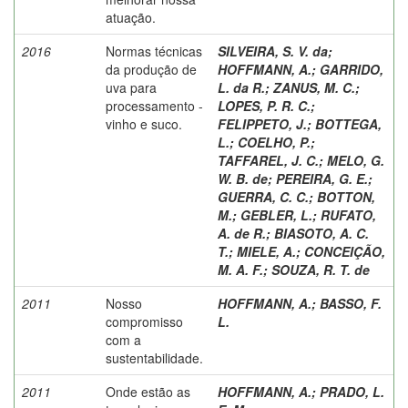
atuação.
2016
Normas técnicas
SILVEIRA, S. V. da
;
da produção de
HOFFMANN, A.
;
GARRIDO,
uva para
L. da R.
;
ZANUS, M. C.
;
processamento -
LOPES, P. R. C.
;
vinho e suco.
FELIPPETO, J.
;
BOTTEGA,
L.
;
COELHO, P.
;
TAFFAREL, J. C.
;
MELO, G.
W. B. de
;
PEREIRA, G. E.
;
GUERRA, C. C.
;
BOTTON,
M.
;
GEBLER, L.
;
RUFATO,
A. de R.
;
BIASOTO, A. C.
T.
;
MIELE, A.
;
CONCEIÇÃO,
M. A. F.
;
SOUZA, R. T. de
2011
Nosso
HOFFMANN, A.
;
BASSO, F.
compromisso
L.
com a
sustentabilidade.
2011
Onde estão as
HOFFMANN, A.
;
PRADO, L.