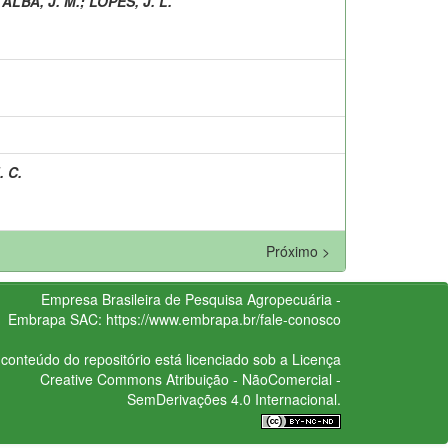
 ALBA, J. M.
;
LOPES, J. L.
 C.
Próximo >
Empresa Brasileira de Pesquisa Agropecuária -
Embrapa
SAC:
https://www.embrapa.br/fale-conosco
conteúdo do repositório está licenciado sob a Licença
Creative Commons
Atribuição - NãoComercial -
SemDerivações 4.0 Internacional.