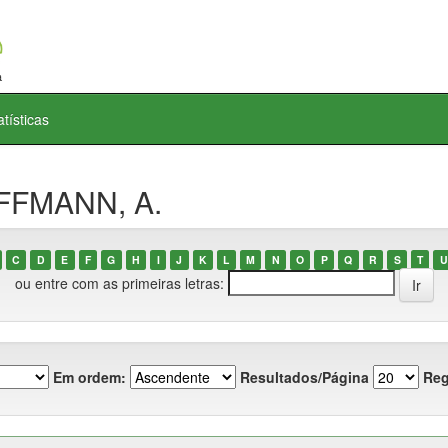
atísticas
OFFMANN, A.
C
D
E
F
G
H
I
J
K
L
M
N
O
P
Q
R
S
T
U
ou entre com as primeiras letras:
Em ordem:
Resultados/Página
Reg