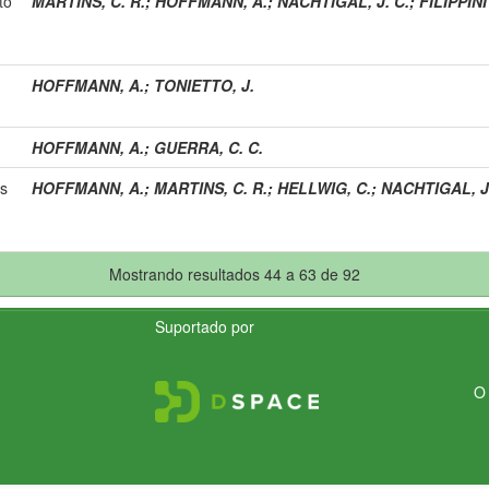
to
MARTINS, C. R.
;
HOFFMANN, A.
;
NACHTIGAL, J. C.
;
FILIPPINI
HOFFMANN, A.
;
TONIETTO, J.
HOFFMANN, A.
;
GUERRA, C. C.
s
HOFFMANN, A.
;
MARTINS, C. R.
;
HELLWIG, C.
;
NACHTIGAL, J.
Mostrando resultados 44 a 63 de 92
Suportado por
O 