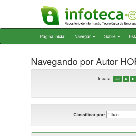
Skip
Página inicial
Navegar
Sobre
Est
navigation
Navegando por Autor H
Ir para:
0-9
A
B
Classificar por: