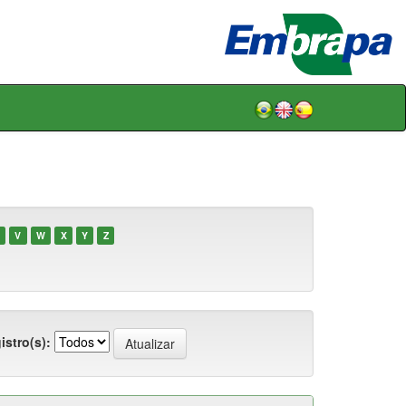
V
W
X
Y
Z
istro(s):