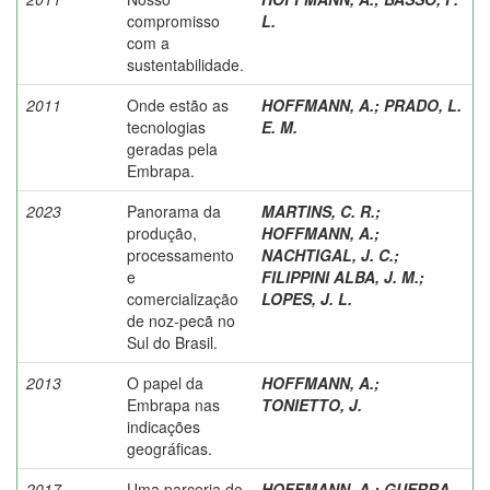
compromisso
L.
com a
sustentabilidade.
2011
Onde estão as
HOFFMANN, A.
;
PRADO, L.
tecnologias
E. M.
geradas pela
Embrapa.
2023
Panorama da
MARTINS, C. R.
;
produção,
HOFFMANN, A.
;
processamento
NACHTIGAL, J. C.
;
e
FILIPPINI ALBA, J. M.
;
comercialização
LOPES, J. L.
de noz-pecã no
Sul do Brasil.
2013
O papel da
HOFFMANN, A.
;
Embrapa nas
TONIETTO, J.
indicações
geográficas.
2017
Uma parceria do
HOFFMANN, A.
;
GUERRA,