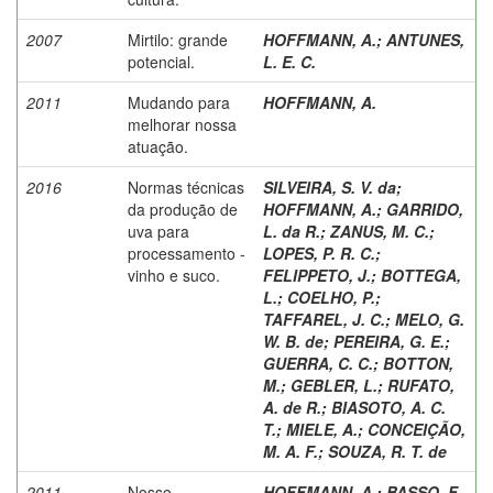
2007
Mirtilo: grande
HOFFMANN, A.
;
ANTUNES,
potencial.
L. E. C.
2011
Mudando para
HOFFMANN, A.
melhorar nossa
atuação.
2016
Normas técnicas
SILVEIRA, S. V. da
;
da produção de
HOFFMANN, A.
;
GARRIDO,
uva para
L. da R.
;
ZANUS, M. C.
;
processamento -
LOPES, P. R. C.
;
vinho e suco.
FELIPPETO, J.
;
BOTTEGA,
L.
;
COELHO, P.
;
TAFFAREL, J. C.
;
MELO, G.
W. B. de
;
PEREIRA, G. E.
;
GUERRA, C. C.
;
BOTTON,
M.
;
GEBLER, L.
;
RUFATO,
A. de R.
;
BIASOTO, A. C.
T.
;
MIELE, A.
;
CONCEIÇÃO,
M. A. F.
;
SOUZA, R. T. de
2011
Nosso
HOFFMANN, A.
;
BASSO, F.