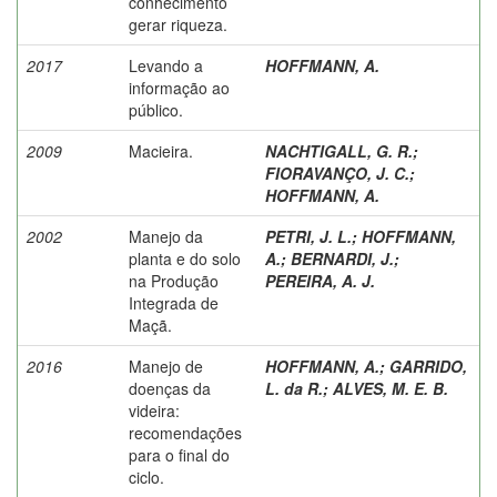
conhecimento
gerar riqueza.
2017
Levando a
HOFFMANN, A.
informação ao
público.
2009
Macieira.
NACHTIGALL, G. R.
;
FIORAVANÇO, J. C.
;
HOFFMANN, A.
2002
Manejo da
PETRI, J. L.
;
HOFFMANN,
planta e do solo
A.
;
BERNARDI, J.
;
na Produção
PEREIRA, A. J.
Integrada de
Maçã.
2016
Manejo de
HOFFMANN, A.
;
GARRIDO,
doenças da
L. da R.
;
ALVES, M. E. B.
videira:
recomendações
para o final do
ciclo.