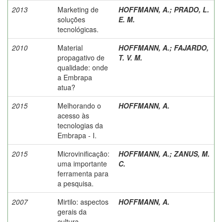
2013
Marketing de
HOFFMANN, A.
;
PRADO, L.
soluções
E. M.
tecnológicas.
2010
Material
HOFFMANN, A.
;
FAJARDO,
propagativo de
T. V. M.
qualidade: onde
a Embrapa
atua?
2015
Melhorando o
HOFFMANN, A.
acesso às
tecnologias da
Embrapa - I.
2015
Microvinificação:
HOFFMANN, A.
;
ZANUS, M.
uma importante
C.
ferramenta para
a pesquisa.
2007
Mirtilo: aspectos
HOFFMANN, A.
gerais da
cultura.