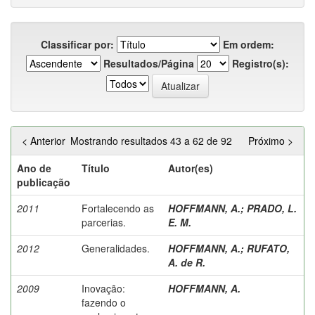
Classificar por:
Em ordem:
Resultados/Página
Registro(s):
< Anterior
Mostrando resultados 43 a 62 de 92
Próximo >
Ano de
Título
Autor(es)
publicação
2011
Fortalecendo as
HOFFMANN, A.
;
PRADO, L.
parcerias.
E. M.
2012
Generalidades.
HOFFMANN, A.
;
RUFATO,
A. de R.
2009
Inovação:
HOFFMANN, A.
fazendo o