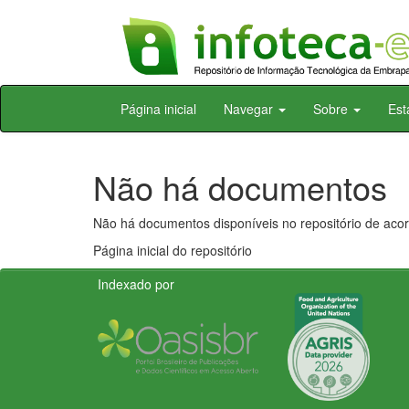
Skip
Página inicial
Navegar
Sobre
Est
navigation
Não há documentos
Não há documentos disponíveis no repositório de acor
Página inicial do repositório
Indexado por