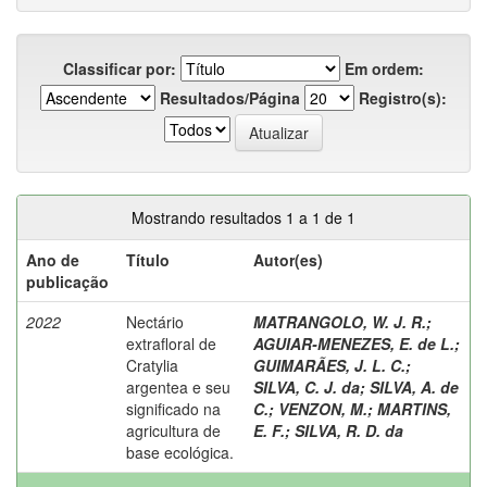
Classificar por:
Em ordem:
Resultados/Página
Registro(s):
Mostrando resultados 1 a 1 de 1
Ano de
Título
Autor(es)
publicação
2022
Nectário
MATRANGOLO, W. J. R.
;
extrafloral de
AGUIAR-MENEZES, E. de L.
;
Cratylia
GUIMARÃES, J. L. C.
;
argentea e seu
SILVA, C. J. da
;
SILVA, A. de
significado na
C.
;
VENZON, M.
;
MARTINS,
agricultura de
E. F.
;
SILVA, R. D. da
base ecológica.