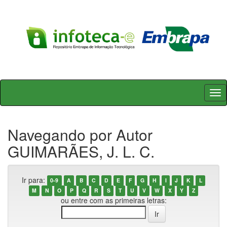
Skip
navigation
Navegando por Autor
GUIMARÃES, J. L. C.
Ir para:
0-9
A
B
C
D
E
F
G
H
I
J
K
L
M
N
O
P
Q
R
S
T
U
V
W
X
Y
Z
ou entre com as primeiras letras: