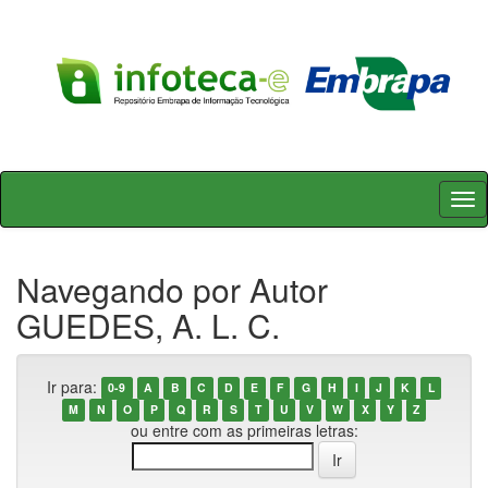
Skip
navigation
Navegando por Autor
GUEDES, A. L. C.
Ir para:
0-9
A
B
C
D
E
F
G
H
I
J
K
L
M
N
O
P
Q
R
S
T
U
V
W
X
Y
Z
ou entre com as primeiras letras: