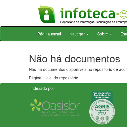
Skip
Página inicial
Navegar
Sobre
Est
navigation
Não há documentos
Não há documentos disponíveis no repositório de acor
Página inicial do repositório
Indexado por