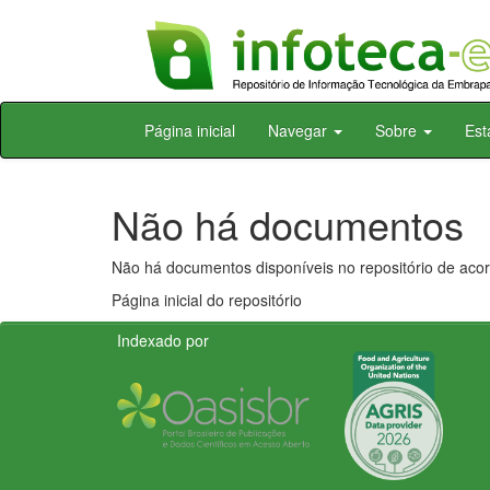
Skip
Página inicial
Navegar
Sobre
Est
navigation
Não há documentos
Não há documentos disponíveis no repositório de acor
Página inicial do repositório
Indexado por