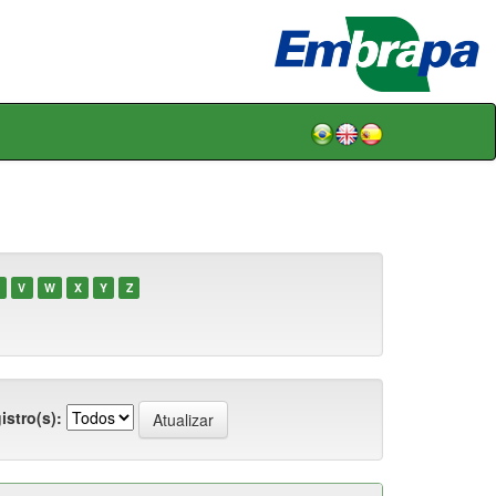
V
W
X
Y
Z
istro(s):