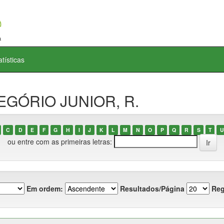
atísticas
REGÓRIO JUNIOR, R.
C
D
E
F
G
H
I
J
K
L
M
N
O
P
Q
R
S
T
U
ou entre com as primeiras letras:
Em ordem:
Resultados/Página
Reg