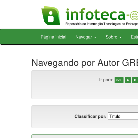
Skip
Página inicial
Navegar
Sobre
Est
navigation
Navegando por Autor G
Ir para:
0-9
A
B
Classificar por: