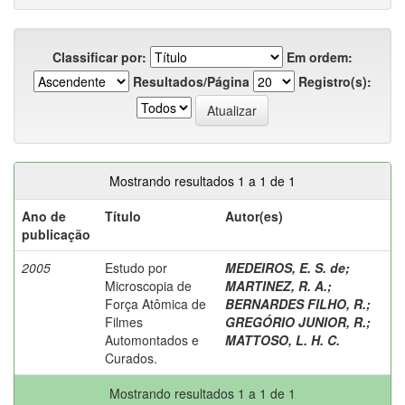
Classificar por:
Em ordem:
Resultados/Página
Registro(s):
Mostrando resultados 1 a 1 de 1
Ano de
Título
Autor(es)
publicação
2005
Estudo por
MEDEIROS, E. S. de
;
Microscopia de
MARTINEZ, R. A.
;
Força Atômica de
BERNARDES FILHO, R.
;
Filmes
GREGÓRIO JUNIOR, R.
;
Automontados e
MATTOSO, L. H. C.
Curados.
Mostrando resultados 1 a 1 de 1