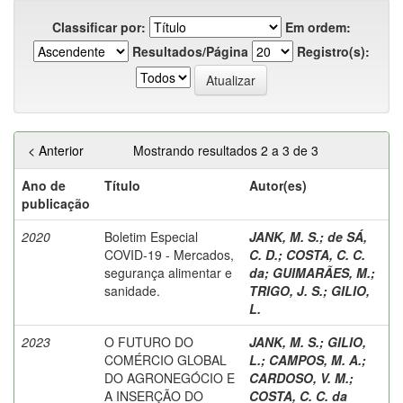
Classificar por:
Em ordem:
Resultados/Página
Registro(s):
< Anterior
Mostrando resultados 2 a 3 de 3
Ano de
Título
Autor(es)
publicação
2020
Boletim Especial
JANK, M. S.
;
de SÁ,
COVID-19 - Mercados,
C. D.
;
COSTA, C. C.
segurança alimentar e
da
;
GUIMARÃES, M.
;
sanidade.
TRIGO, J. S.
;
GILIO,
L.
2023
O FUTURO DO
JANK, M. S.
;
GILIO,
COMÉRCIO GLOBAL
L.
;
CAMPOS, M. A.
;
DO AGRONEGÓCIO E
CARDOSO, V. M.
;
A INSERÇÃO DO
COSTA, C. C. da