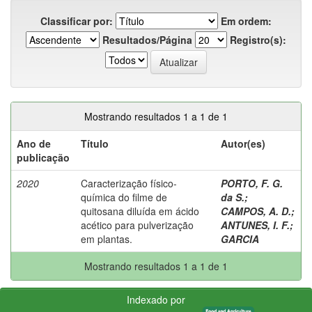
Classificar por:
Em ordem:
Resultados/Página
Registro(s):
Mostrando resultados 1 a 1 de 1
Ano de
Título
Autor(es)
publicação
2020
Caracterização físico-
PORTO, F. G.
química do filme de
da S.
;
quitosana diluída em ácido
CAMPOS, A. D.
;
acético para pulverização
ANTUNES, I. F.
;
em plantas.
GARCIA
Mostrando resultados 1 a 1 de 1
Indexado por