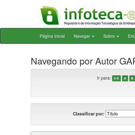
Skip
Página inicial
Navegar
Sobre
Est
navigation
Navegando por Autor G
Ir para:
0-9
A
B
Classificar por: