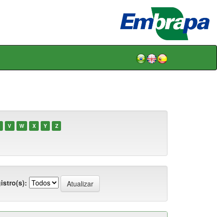
V
W
X
Y
Z
istro(s):