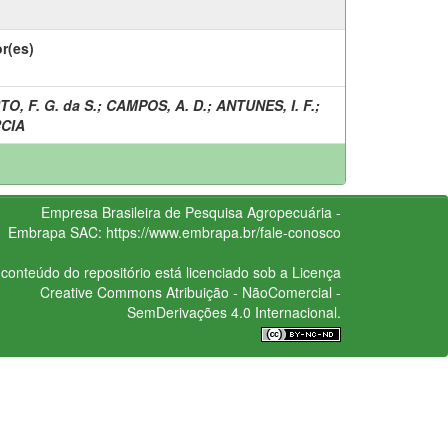
r(es)
O, F. G. da S.
;
CAMPOS, A. D.
;
ANTUNES, I. F.
;
CIA
Empresa Brasileira de Pesquisa Agropecuária -
Embrapa
SAC:
https://www.embrapa.br/fale-conosco
conteúdo do repositório está licenciado sob a Licença
Creative Commons
Atribuição - NãoComercial -
SemDerivações 4.0 Internacional.