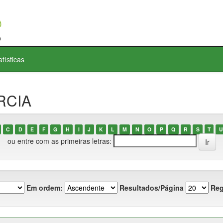
atísticas
ARCIA
C
D
E
F
G
H
I
J
K
L
M
N
O
P
Q
R
S
T
U
ou entre com as primeiras letras:
Em ordem:
Resultados/Página
Reg