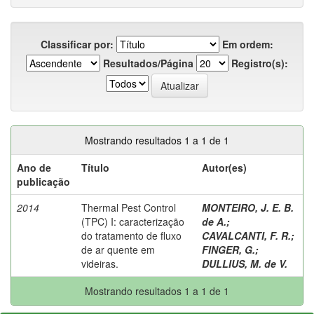
Classificar por:
Em ordem:
Resultados/Página
Registro(s):
Mostrando resultados 1 a 1 de 1
Ano de
Título
Autor(es)
publicação
2014
Thermal Pest Control
MONTEIRO, J. E. B.
(TPC) I: caracterização
de A.
;
do tratamento de fluxo
CAVALCANTI, F. R.
;
de ar quente em
FINGER, G.
;
videiras.
DULLIUS, M. de V.
Mostrando resultados 1 a 1 de 1