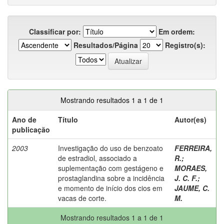
Classificar por:
Em ordem:
Resultados/Página
Registro(s):
Mostrando resultados 1 a 1 de 1
Ano de
Título
Autor(es)
publicação
2003
Investigação do uso de benzoato
FERREIRA,
de estradiol, associado a
R.
;
suplementação com gestágeno e
MORAES,
prostaglandina sobre a incidência
J. C. F.
;
e momento de início dos cios em
JAUME, C.
vacas de corte.
M.
Mostrando resultados 1 a 1 de 1