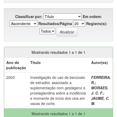
Classificar por:
Em ordem:
Resultados/Página
Registro(s):
Mostrando resultados 1 a 1 de 1
Ano de
Título
Autor(es)
publicação
2003
Investigação do uso de benzoato
FERREIRA,
de estradiol, associado a
R.
;
suplementação com gestágeno e
MORAES,
prostaglandina sobre a incidência
J. C. F.
;
e momento de início dos cios em
JAUME, C.
vacas de corte.
M.
Mostrando resultados 1 a 1 de 1