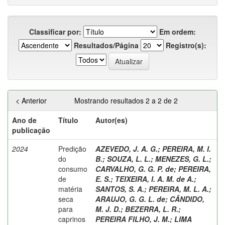
Classificar por:
Em ordem:
Resultados/Página
Registro(s):
< Anterior
Mostrando resultados 2 a 2 de 2
Ano de
Título
Autor(es)
publicação
2024
Predição
AZEVEDO, J. A. G.
;
PEREIRA, M. I.
do
B.
;
SOUZA, L. L.
;
MENEZES, G. L.
;
consumo
CARVALHO, G. G. P. de
;
PEREIRA,
de
E. S.
;
TEIXEIRA, I. A. M. de A.
;
matéria
SANTOS, S. A.
;
PEREIRA, M. L. A.
;
seca
ARAUJO, G. G. L. de
;
CÂNDIDO,
para
M. J. D.
;
BEZERRA, L. R.
;
caprinos
PEREIRA FILHO, J. M.
;
LIMA