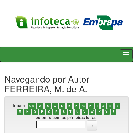
Skip
navigation
Navegando por Autor
FERREIRA, M. de A.
Ir para:
0-9
A
B
C
D
E
F
G
H
I
J
K
L
M
N
O
P
Q
R
S
T
U
V
W
X
Y
Z
ou entre com as primeiras letras: