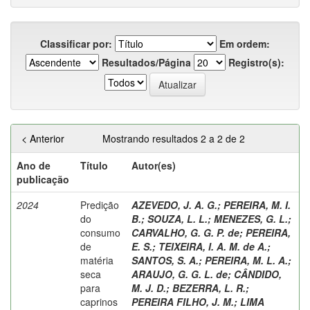
Classificar por:
Em ordem:
Resultados/Página
Registro(s):
< Anterior
Mostrando resultados 2 a 2 de 2
Ano de
Título
Autor(es)
publicação
2024
Predição
AZEVEDO, J. A. G.
;
PEREIRA, M. I.
do
B.
;
SOUZA, L. L.
;
MENEZES, G. L.
;
consumo
CARVALHO, G. G. P. de
;
PEREIRA,
de
E. S.
;
TEIXEIRA, I. A. M. de A.
;
matéria
SANTOS, S. A.
;
PEREIRA, M. L. A.
;
seca
ARAUJO, G. G. L. de
;
CÂNDIDO,
para
M. J. D.
;
BEZERRA, L. R.
;
caprinos
PEREIRA FILHO, J. M.
;
LIMA