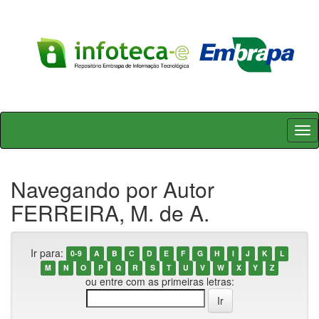
Skip
navigation
Navegando por Autor
FERREIRA, M. de A.
Ir para:
0-9
A
B
C
D
E
F
G
H
I
J
K
L
M
N
O
P
Q
R
S
T
U
V
W
X
Y
Z
ou entre com as primeiras letras: