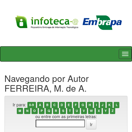
Skip
navigation
Navegando por Autor
FERREIRA, M. de A.
Ir para:
0-9
A
B
C
D
E
F
G
H
I
J
K
L
M
N
O
P
Q
R
S
T
U
V
W
X
Y
Z
ou entre com as primeiras letras: