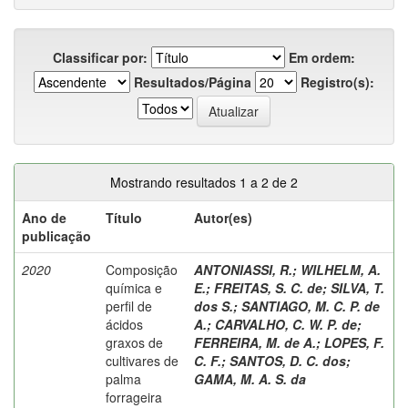
Classificar por:
Em ordem:
Resultados/Página
Registro(s):
Mostrando resultados 1 a 2 de 2
Ano de
Título
Autor(es)
publicação
2020
Composição
ANTONIASSI, R.
;
WILHELM, A.
química e
E.
;
FREITAS, S. C. de
;
SILVA, T.
perfil de
dos S.
;
SANTIAGO, M. C. P. de
ácidos
A.
;
CARVALHO, C. W. P. de
;
graxos de
FERREIRA, M. de A.
;
LOPES, F.
cultivares de
C. F.
;
SANTOS, D. C. dos
;
palma
GAMA, M. A. S. da
forrageira