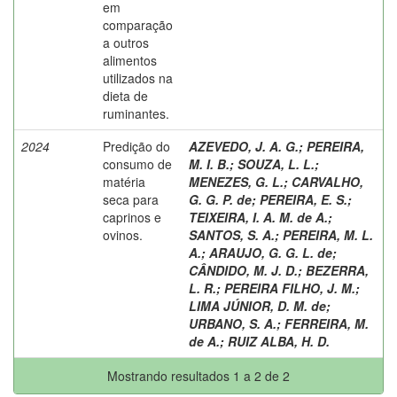
em
comparação
a outros
alimentos
utilizados na
dieta de
ruminantes.
2024
Predição do
AZEVEDO, J. A. G.
;
PEREIRA,
consumo de
M. I. B.
;
SOUZA, L. L.
;
matéria
MENEZES, G. L.
;
CARVALHO,
seca para
G. G. P. de
;
PEREIRA, E. S.
;
caprinos e
TEIXEIRA, I. A. M. de A.
;
ovinos.
SANTOS, S. A.
;
PEREIRA, M. L.
A.
;
ARAUJO, G. G. L. de
;
CÂNDIDO, M. J. D.
;
BEZERRA,
L. R.
;
PEREIRA FILHO, J. M.
;
LIMA JÚNIOR, D. M. de
;
URBANO, S. A.
;
FERREIRA, M.
de A.
;
RUIZ ALBA, H. D.
Mostrando resultados 1 a 2 de 2