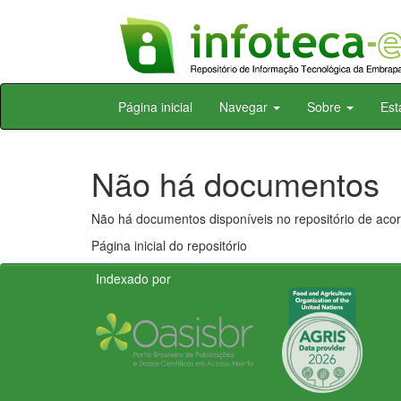
Skip
Página inicial
Navegar
Sobre
Est
navigation
Não há documentos
Não há documentos disponíveis no repositório de acor
Página inicial do repositório
Indexado por