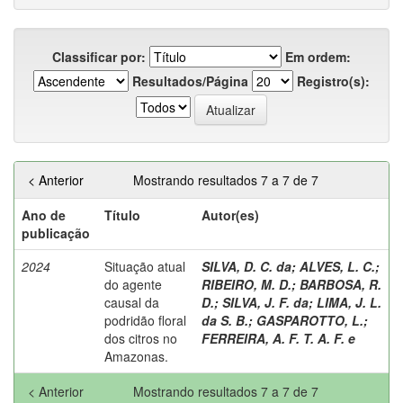
Classificar por:
Em ordem:
Resultados/Página
Registro(s):
< Anterior
Mostrando resultados 7 a 7 de 7
Ano de
Título
Autor(es)
publicação
2024
Situação atual
SILVA, D. C. da
;
ALVES, L. C.
;
do agente
RIBEIRO, M. D.
;
BARBOSA, R.
causal da
D.
;
SILVA, J. F. da
;
LIMA, J. L.
podridão floral
da S. B.
;
GASPAROTTO, L.
;
dos citros no
FERREIRA, A. F. T. A. F. e
Amazonas.
< Anterior
Mostrando resultados 7 a 7 de 7