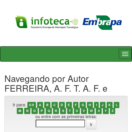
Skip
navigation
Navegando por Autor
FERREIRA, A. F. T. A. F. e
Ir para:
0-9
A
B
C
D
E
F
G
H
I
J
K
L
M
N
O
P
Q
R
S
T
U
V
W
X
Y
Z
ou entre com as primeiras letras: