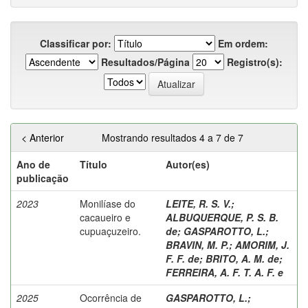
Classificar por:
Em ordem:
Resultados/Página
Registro(s):
< Anterior
Mostrando resultados 4 a 7 de 7
Ano de
Título
Autor(es)
publicação
2023
Monilíase do
LEITE, R. S. V.
;
cacaueiro e
ALBUQUERQUE, P. S. B.
cupuaçuzeiro.
de
;
GASPAROTTO, L.
;
BRAVIN, M. P.
;
AMORIM, J.
F. F. de
;
BRITO, A. M. de
;
FERREIRA, A. F. T. A. F. e
2025
Ocorrência de
GASPAROTTO, L.
;