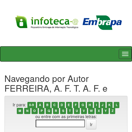
Skip
navigation
Navegando por Autor
FERREIRA, A. F. T. A. F. e
Ir para:
0-9
A
B
C
D
E
F
G
H
I
J
K
L
M
N
O
P
Q
R
S
T
U
V
W
X
Y
Z
ou entre com as primeiras letras: