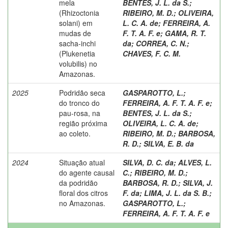
mela
BENTES, J. L. da S.
;
(Rhizoctonia
RIBEIRO, M. D.
;
OLIVEIRA,
solani) em
L. C. A. de
;
FERREIRA, A.
mudas de
F. T. A. F. e
;
GAMA, R. T.
sacha-inchi
da
;
CORREA, C. N.
;
(Plukenetia
CHAVES, F. C. M.
volubilis) no
Amazonas.
2025
Podridão seca
GASPAROTTO, L.
;
do tronco do
FERREIRA, A. F. T. A. F. e
;
pau-rosa, na
BENTES, J. L. da S.
;
região próxima
OLIVEIRA, L. C. A. de
;
ao coleto.
RIBEIRO, M. D.
;
BARBOSA,
R. D.
;
SILVA, E. B. da
2024
Situação atual
SILVA, D. C. da
;
ALVES, L.
do agente causal
C.
;
RIBEIRO, M. D.
;
da podridão
BARBOSA, R. D.
;
SILVA, J.
floral dos citros
F. da
;
LIMA, J. L. da S. B.
;
no Amazonas.
GASPAROTTO, L.
;
FERREIRA, A. F. T. A. F. e