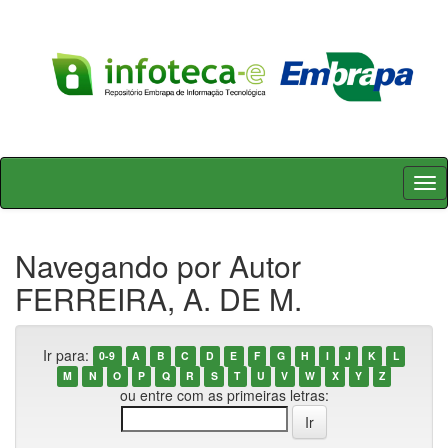
Skip
navigation
Navegando por Autor
FERREIRA, A. DE M.
Ir para:
0-9
A
B
C
D
E
F
G
H
I
J
K
L
M
N
O
P
Q
R
S
T
U
V
W
X
Y
Z
ou entre com as primeiras letras: