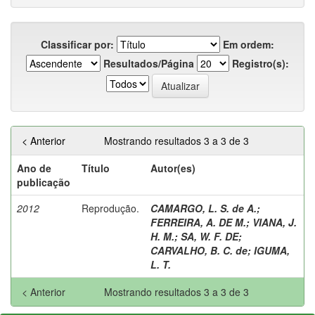
Classificar por:
Em ordem:
Resultados/Página
Registro(s):
< Anterior
Mostrando resultados 3 a 3 de 3
Ano de
Título
Autor(es)
publicação
2012
Reprodução.
CAMARGO, L. S. de A.
;
FERREIRA, A. DE M.
;
VIANA, J.
H. M.
;
SA, W. F. DE
;
CARVALHO, B. C. de
;
IGUMA,
L. T.
< Anterior
Mostrando resultados 3 a 3 de 3