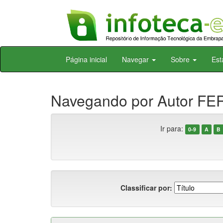
Skip
Página inicial
Navegar
Sobre
Est
navigation
Navegando por Autor FE
Ir para:
0-9
A
B
Classificar por: