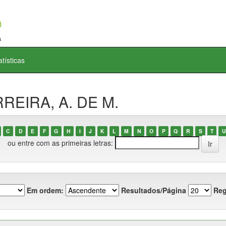
atísticas
RREIRA, A. DE M.
C
D
E
F
G
H
I
J
K
L
M
N
O
P
Q
R
S
T
U
ou entre com as primeiras letras:
Em ordem:
Resultados/Página
Reg