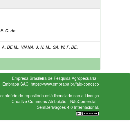
E. C. de
 A. DE M.
;
VIANA, J. H. M.
;
SA, W. F. DE
;
Empresa Brasileira de Pesquisa Agropecuária -
Embrapa
SAC:
https://www.embrapa.br/fale-conosco
conteúdo do repositório está licenciado sob a Licença
Creative Commons
Atribuição - NãoComercial -
SemDerivações 4.0 Internacional.