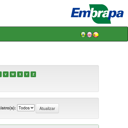
V
W
X
Y
Z
istro(s):