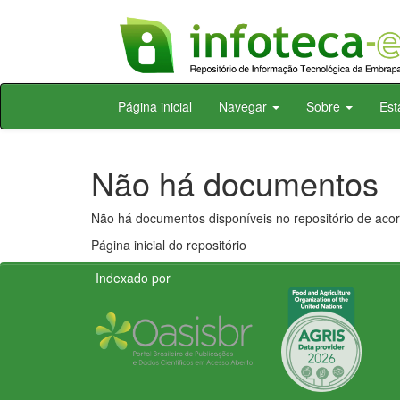
Skip
Página inicial
Navegar
Sobre
Est
navigation
Não há documentos
Não há documentos disponíveis no repositório de acor
Página inicial do repositório
Indexado por