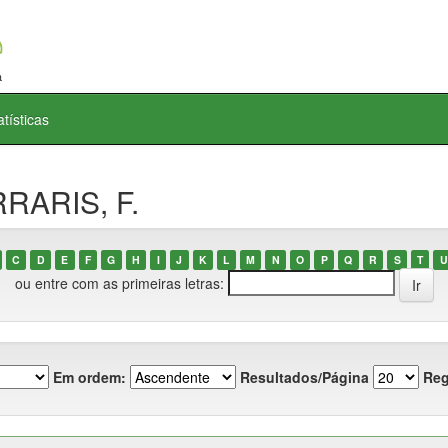
atísticas
RRARIS, F.
C
D
E
F
G
H
I
J
K
L
M
N
O
P
Q
R
S
T
U
ou entre com as primeiras letras:
Em ordem:
Resultados/Página
Reg