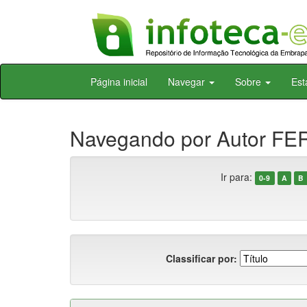
Skip
Página inicial
Navegar
Sobre
Est
navigation
Navegando por Autor FE
Ir para:
0-9
A
B
Classificar por: