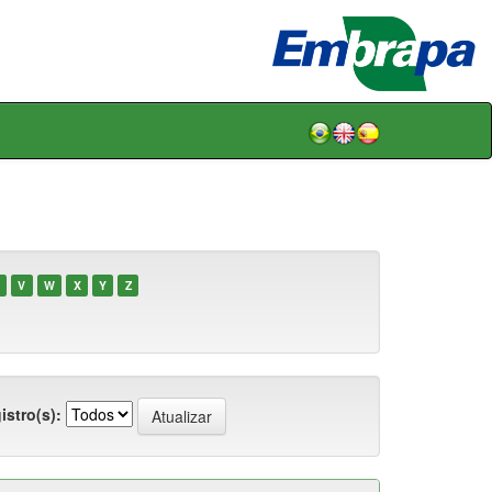
V
W
X
Y
Z
istro(s):