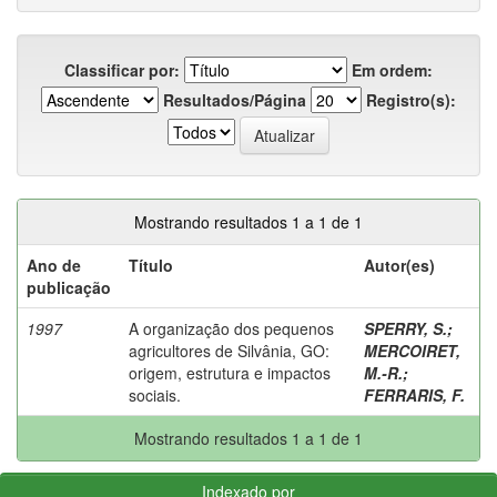
Classificar por:
Em ordem:
Resultados/Página
Registro(s):
Mostrando resultados 1 a 1 de 1
Ano de
Título
Autor(es)
publicação
1997
A organização dos pequenos
SPERRY, S.
;
agricultores de Silvânia, GO:
MERCOIRET,
origem, estrutura e impactos
M.-R.
;
sociais.
FERRARIS, F.
Mostrando resultados 1 a 1 de 1
Indexado por