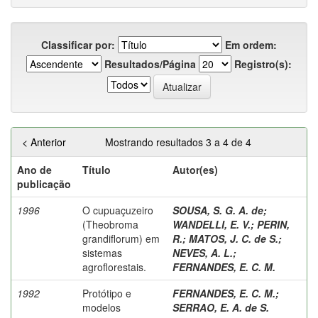
Classificar por:
Em ordem:
Resultados/Página
Registro(s):
< Anterior
Mostrando resultados 3 a 4 de 4
Ano de
Título
Autor(es)
publicação
1996
O cupuaçuzeiro
SOUSA, S. G. A. de
;
(Theobroma
WANDELLI, E. V.
;
PERIN,
grandiflorum) em
R.
;
MATOS, J. C. de S.
;
sistemas
NEVES, A. L.
;
agroflorestais.
FERNANDES, E. C. M.
1992
Protótipo e
FERNANDES, E. C. M.
;
modelos
SERRAO, E. A. de S.