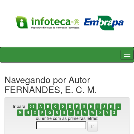
Skip
navigation
Navegando por Autor
FERNANDES, E. C. M.
Ir para:
0-9
A
B
C
D
E
F
G
H
I
J
K
L
M
N
O
P
Q
R
S
T
U
V
W
X
Y
Z
ou entre com as primeiras letras: