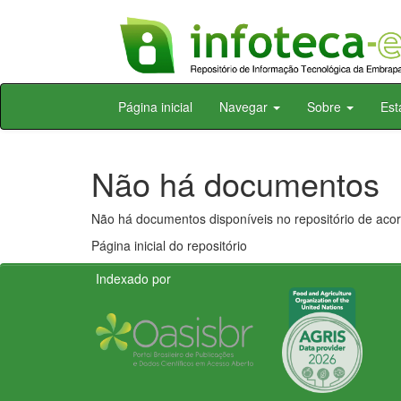
Skip
Página inicial
Navegar
Sobre
Est
navigation
Não há documentos
Não há documentos disponíveis no repositório de acor
Página inicial do repositório
Indexado por