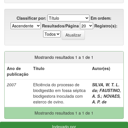
Classificar por:
Em ordem:
Resultados/Página
Registro(s):
Mostrando resultados 1 a 1 de 1
Ano de
Título
Autor(es)
publicação
2007
Eficiência do processo de
SILVA, W. T. L.
biodigestão em fossa séptica
da
;
FAUSTINO,
biodigestora inoculada com
A. S.
;
NOVAES,
esterco de ovino.
A. P. de
Mostrando resultados 1 a 1 de 1
Indexado por