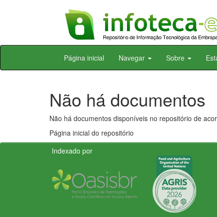
Skip
Página inicial
Navegar
Sobre
Est
navigation
Não há documentos
Não há documentos disponíveis no repositório de acor
Página inicial do repositório
Indexado por